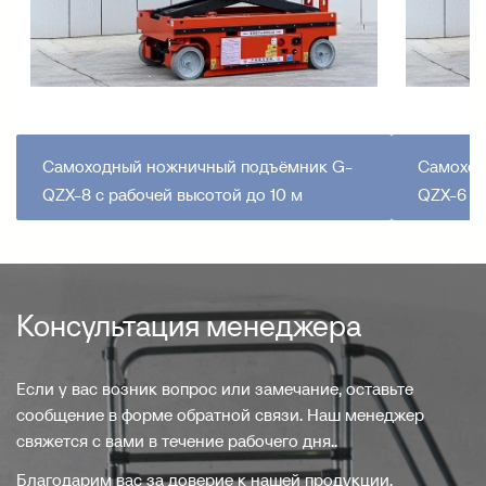
Самоходный ножничный подъёмник G-
Самоход
QZX-8 с рабочей высотой до 10 м
QZX-6 с 
Консультация менеджера
Если у вас возник вопрос или замечание, оставьте
сообщение в форме обратной связи. Наш менеджер
свяжется с вами в течение рабочего дня..
Благодарим вас за доверие к нашей продукции.