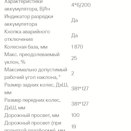
Характеристики
4*6/200
аккумулятора, В/Ач
Индикатор разрядки
Да
аккумулятора
Кнопка аварийного
Да
отключения
Колесная база, мм
1 870
Макс. преодолеваемый
25
уклон, %
Максимально допустимый
2
рабочий угол наклона, °
Размер задних колес, ДхШ,
381*127
мм
Размер передних колес,
381*127
ДхШ, мм
Дорожный просвет, мм
100
Дорожный просвет (при
19
поднятой платформе), мм