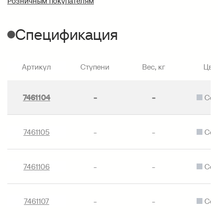
Розничным покупателям
Спецификация
Артикул
Ступени
Вес, кг
Цве
7461104
-
-
Сер
7461105
-
-
Сер
7461106
-
-
Сер
7461107
-
-
Сер