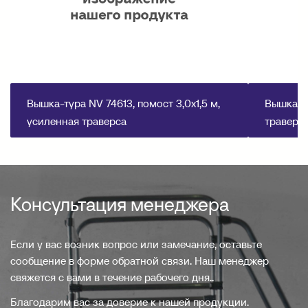
Вышка-тура NV 74613, помост 3,0х1,5 м,
Вышка-ту
усиленная траверса
траверс
Консультация менеджера
Если у вас возник вопрос или замечание, оставьте
сообщение в форме обратной связи. Наш менеджер
свяжется с вами в течение рабочего дня..
Благодарим вас за доверие к нашей продукции.