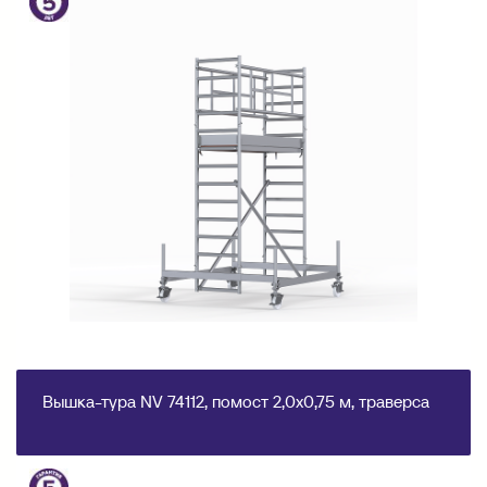
Вышка-тура NV 74112, помост 2,0х0,75 м, траверса