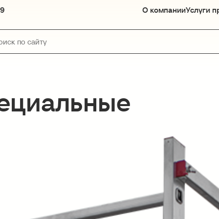
89
О компании
Услуги п
ециальные