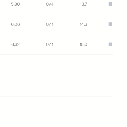
5,80
0,41
13,7
Серый
6,06
0,41
14,3
Серый
6,32
0,41
15,0
Серый