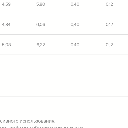
4,59
5,80
0,40
0,12
4,84
6,06
0,40
0,12
5,08
6,32
0,40
0,12
нсивного использования.