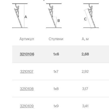
Артикул
Ступени
A, м
3210106
1х6
2,68
3210107
1х7
2,92
3210108
1х8
3,17
3210109
1х9
3,41