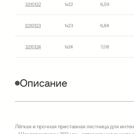
3210122
1х22
6,59
3210123
1х23
6,84
3210124
1х24
7,08
Описание
Лёгкая и прочная приставная лестница для инте