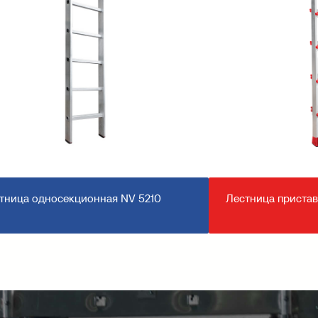
тница односекционная NV 5210
Лестница пристав