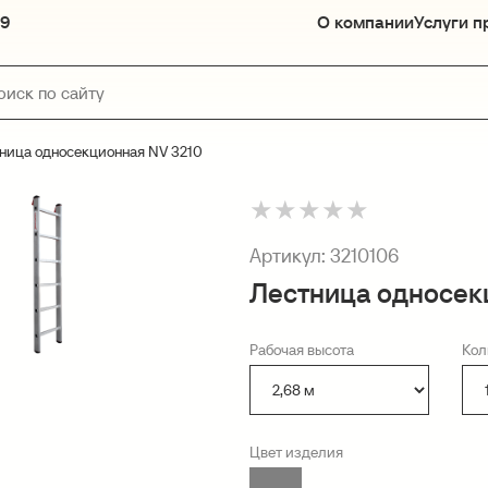
89
О компании
Услуги п
ница односекционная NV 3210
★
★
★
★
★
Артикул:
3210106
Лестница односек
Рабочая высота
Кол
Цвет изделия