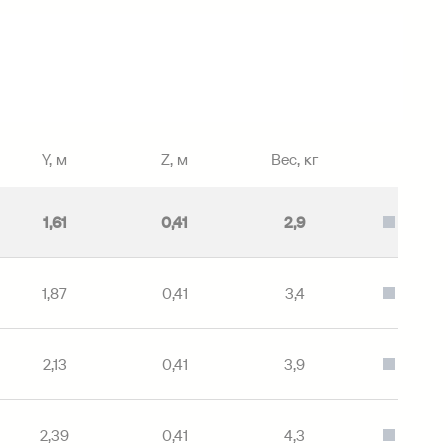
Y, м
Z, м
Вес, кг
Цвет
1,61
0,41
2,9
Серый
1,87
0,41
3,4
Серый
2,13
0,41
3,9
Серый
2,39
0,41
4,3
Серый