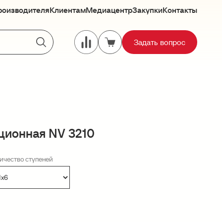
роизводителя
Клиентам
Медиацентр
Закупки
Контакты
Задать вопрос
ционная NV 3210
ичество ступеней