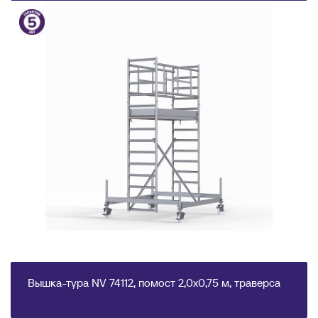
Вышка-тура NV 74112, помост 2,0х0,75 м, траверса