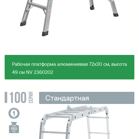
Рабочая платформа алюминиевая 72х30 см, высота
49 см NV 2360202
Стандартная