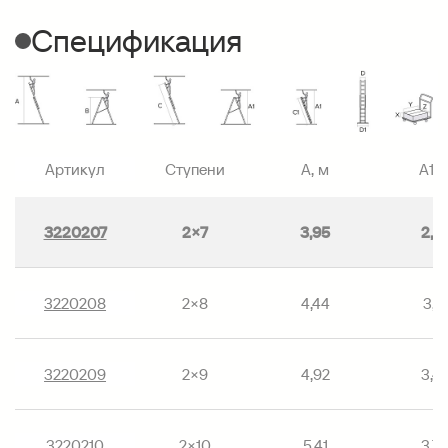
Спецификация
Артикул
Ступени
A, м
A1, 
3220207
2×7
3,95
2,9
3220208
2×8
4,44
3,21
3220209
2×9
4,92
3,4
3220210
2×10
5,41
3,7