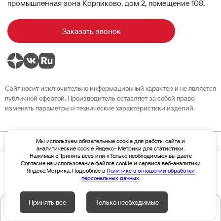
промышленная зона Корпиково, дом 2, помещение 108.
Заказать звонок
Сайт носит исключительно информационный характер и не является
публичной офертой. Производитель оставляет за собой право
изменять параметры и технические характеристики изделий.
Мы используем обязательные cookie для работы сайта и
аналитические cookie Яндекс- Метрики для статистики.
Политика конфиденциальности
Нажимая «Принять все» или «Только необходимые» вы даете
Разработка сайта Sivachёv & Sivachёv
Согласие на использование файлов cookie и сервиса веб-аналитики
По запросу
Цена
© 2026 Завод высотных конструкций «Новая Высота»
Яндекс.Метрика. Подробнее в
Политике в отношении обработки
персональных данных
.
Принять все
Только необходимые