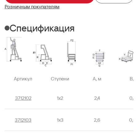
Розничным покупателям
Спецификация
Артикул
Ступени
A, м
B, 
3712102
1х2
2,4
0,4
3712103
1х3
2,6
0,6