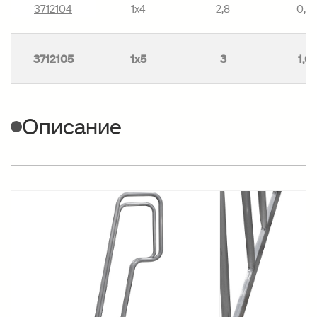
3712104
1х4
2,8
0,8
3712105
1х5
3
1,0
Описание