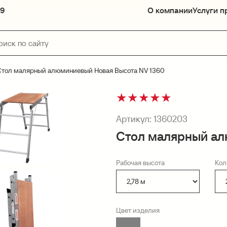
89
О компании
Услуги п
Стол малярный алюминиевый Новая Высота NV 1360
★
★
★
★
★
Артикул:
1360203
Стол малярный ал
Рабочая высота
Кол
Цвет изделия