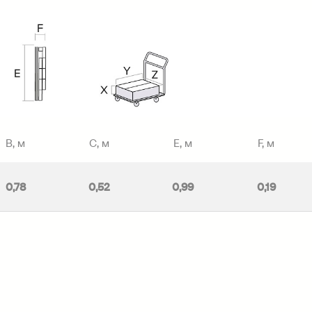
B, м
C, м
E, м
F, м
0,78
0,52
0,99
0,19