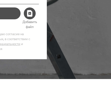
Добавить
файл
даю согласие на
х, в соответствии с
енциальности
и
ия