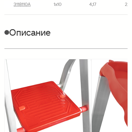
3118110А
1х10
4,17
2,17
Описание