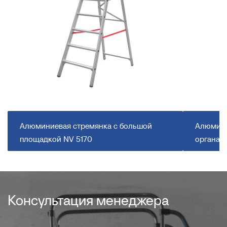
Алюминиевая стремянка с большой
Алюмини
площадкой NV 5170
органай
Консультация менеджера