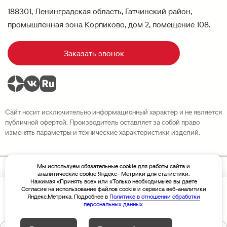
188301, Ленинградская область, Гатчинский район,
промышленная зона Корпиково, дом 2, помещение 108.
Заказать звонок
Сайт носит исключительно информационный характер и не является
публичной офертой. Производитель оставляет за собой право
изменять параметры и технические характеристики изделий.
Мы используем обязательные cookie для работы сайта и
аналитические cookie Яндекс- Метрики для статистики.
Политика конфиденциальности
Нажимая «Принять все» или «Только необходимые» вы даете
Разработка сайта Sivachёv & Sivachёv
Согласие на использование файлов cookie и сервиса веб-аналитики
По запросу
Цена
© 2026 Завод высотных конструкций «Новая Высота»
Яндекс.Метрика. Подробнее в
Политике в отношении обработки
персональных данных
.