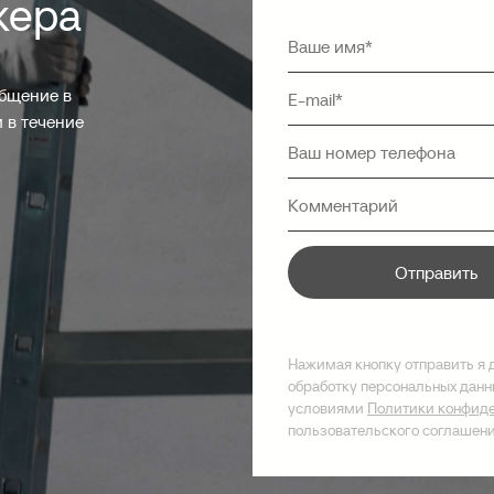
жера
общение в
 в течение
Отправить
Нажимая кнопку отправить я 
обработку персональных данны
условиями
Политики конфид
пользовательского соглашен