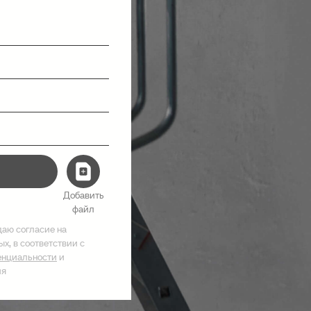
Добавить
файл
даю согласие на
х, в соответствии с
енциальности
и
ия