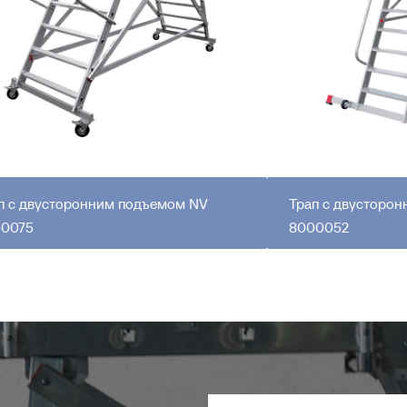
п с двусторонним подъемом NV
Трап с двусторо
0075
8000052