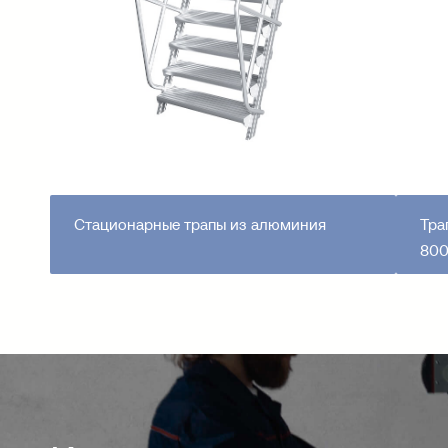
Стационарные трапы из алюминия
Тра
800