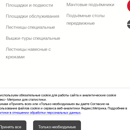
Мачтовые подъёмники
Площадки и подмости
Подъёмные столы
Площадки обслуживания
передвижные
Лестницы специальные
Вышки-туры специальные
Лестницы навесные с
крюками
используем обязательные cookie для работы сайта и аналитические cookie
екс- Метрики для статистики.
тся публичной офертой. Производитель оставляет за собой право изме
имая «Принять все» или «Только необходимые» вы даете Согласие на
ользование файлов cookie и сервиса веб-аналитики Яндекс.Метрика. Подробнее в
итике в отношении обработки персональных данных
.
Разработка сайта Sivachёv & Sivachёv
Принять все
Только необходимые