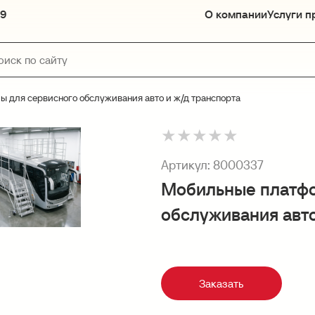
89
О компании
Услуги п
 для сервисного обслуживания авто и ж/д транспорта
★
★
★
★
★
Артикул:
8000337
Мобильные платфо
обслуживания авто
Заказать