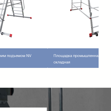
нним подъемом NV
Площадка промышленная пере
складная