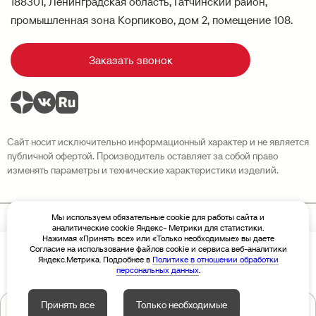
188301, Ленинградская область, Гатчинский район,
промышленная зона Корпиково, дом 2, помещение 108.
Заказать звонок
Сайт носит исключительно информационный характер и не является
публичной офертой. Производитель оставляет за собой право
изменять параметры и технические характеристики изделий.
Мы используем обязательные cookie для работы сайта и
аналитические cookie Яндекс- Метрики для статистики.
Политика конфиденциальности
Нажимая «Принять все» или «Только необходимые» вы даете
Разработка сайта Sivachёv & Sivachёv
Согласие на использование файлов cookie и сервиса веб-аналитики
По запросу
Цена
© 2026 Завод высотных конструкций «Новая Высота»
Яндекс.Метрика. Подробнее в
Политике в отношении обработки
персональных данных
.
Принять все
Только необходимые