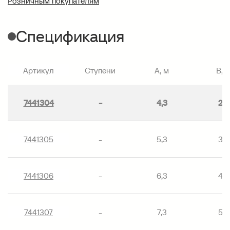
Розничным покупателям
Спецификация
Артикул
Ступени
A, м
B, 
7441304
-
4,3
2,3
7441305
-
5,3
3,3
7441306
-
6,3
4,3
7441307
-
7,3
5,3