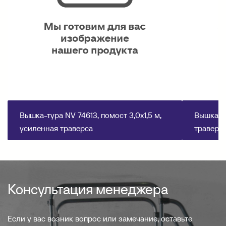
Вышка-тура NV 74613, помост 3,0х1,5 м,
Вышка-ту
усиленная траверса
траверс
Консультация менеджера
Если у вас возник вопрос или замечание, оставьте