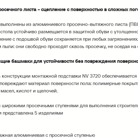
росечного листа - сцепление с поверхностью в сложных по
 выполнены из алюминиевого просечно-вытяжного листа (ПВЛ
стопа устойчиво размещается в защитной обуви с утолщенн
ление с подошвой обуви сохраняется при любых загрязнениях
 пыли: они свободно проходят сквозь просечку, не оседая на 
щие башмаки для устойчивости без повреждения поверхн
ь конструкции монтажной подставки NV 3720 обеспечивается
 повреждают материал поверхности пола: полимерные покрытия
масел, кислот и щелочей.
 широкими просечными ступенями для выполнения строитель
 представлена 5 изделиями
тажная алюминиевая с просечной ступенью