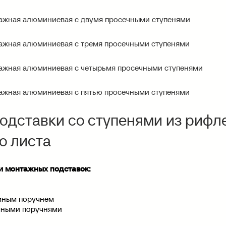
тажная алюминиевая с двумя просечными ступенями
тажная алюминиевая с тремя просечными ступенями
тажная алюминиевая с четырьмя просечными ступенями
тажная алюминиевая с пятью просечными ступенями
дставки со ступенями из рифл
о листа
 монтажных подставок:
ёмным поручнем
ёмными поручнями