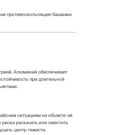
ые противоскользящие башмаки
трией. Алюминий обеспечивает
устойчивость при длительной
ъектами.
абочим ситуациям на объекте: её
з риска раскачать или сместить
рушать центр тяжести.