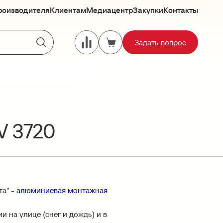
роизводителя
Клиентам
Медиацентр
Закупки
Контакты
Задать вопрос
V 3720
та" -
алюминиевая монтажная
 на улице (снег и дождь) и в