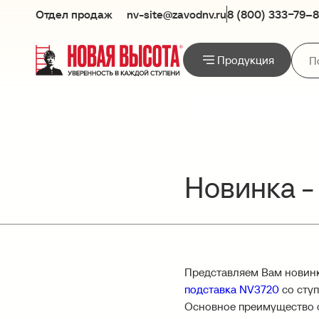
Отдел продаж
nv-site@zavodnv.ru
8 (800) 333−79–
Продукция
Новинка -
Представляем Вам новинк
подставка NV3720
со сту
Основное преимущество ст