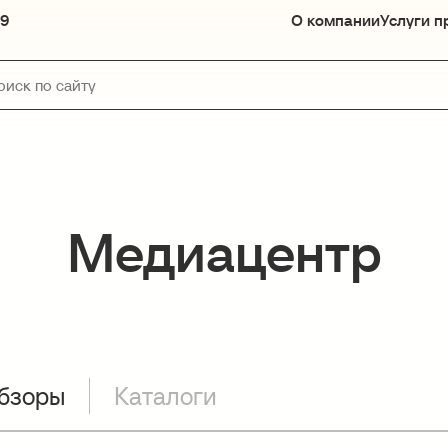
89
О компании
Услуги п
Медиацентр
бзоры
Каталоги