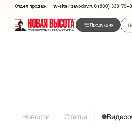
Отдел продаж
nv-site@zavodnv.ru
8 (800) 333−79–
Продукция
Новости
Статьи
Видеоо